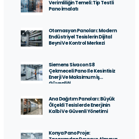
Verimliliğin Temeli: Tip Testli
Pano İmalatı
Otomasyon Panoları: Modern
Endüstriyel Tesislerin Dijital
Beyni Ve Kontrol Merkezi
Siemens Sivacon S8
Çekmeceli Pano Ile Kesintisiz
Enerji Ve Maksimum İş
Güvenliği
Ana Dağıtım Panoları: Büyük
Ölçekli Tesislerde Enerjinin
Kalbi Ve Güvenli Yönetimi
Konya Pano Proje: