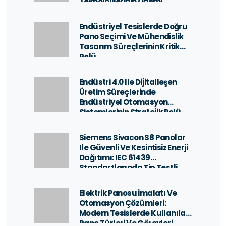
Teknolojilerinin Önemi
Endüstriyel Tesislerde Doğru
Pano Seçimi Ve Mühendislik
Tasarım Süreçlerinin Kritik
Rolü
Endüstri 4.0 Ile Dijitalleşen
Üretim Süreçlerinde
Endüstriyel Otomasyon
Sistemlerinin Stratejik Rolü
Siemens Sivacon S8 Panolar
Ile Güvenli Ve Kesintisiz Enerji
Dağıtımı: IEC 61439
Standartlarında Tip Testli
Pano İmalatı
Elektrik Panosu İmalatı Ve
Otomasyon Çözümleri:
Modern Tesislerde Kullanılan
Pano Türleri Ve Görevleri