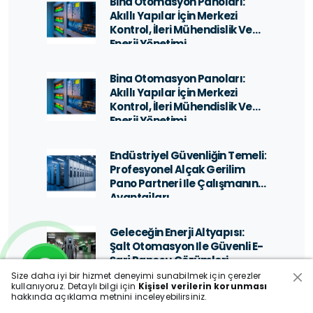
Bina Otomasyon Panoları:
Akıllı Yapılar İçin Merkezi
Kontrol, İleri Mühendislik Ve
Enerji Yönetimi
Bina Otomasyon Panoları:
Akıllı Yapılar İçin Merkezi
Kontrol, İleri Mühendislik Ve
Enerji Yönetimi
Endüstriyel Güvenliğin Temeli:
Profesyonel Alçak Gerilim
Pano Partneri Ile Çalışmanın
Avantajları
Geleceğin Enerji Altyapısı:
Şalt Otomasyon Ile Güvenli E-
Şarj Panosu Çözümleri
Size daha iyi bir hizmet deneyimi sunabilmek için çerezler
kullanıyoruz. Detaylı bilgi için
Kişisel verilerin korunması
hakkında açıklama metnini inceleyebilirsiniz.
Endüstriyel Verimlilikte