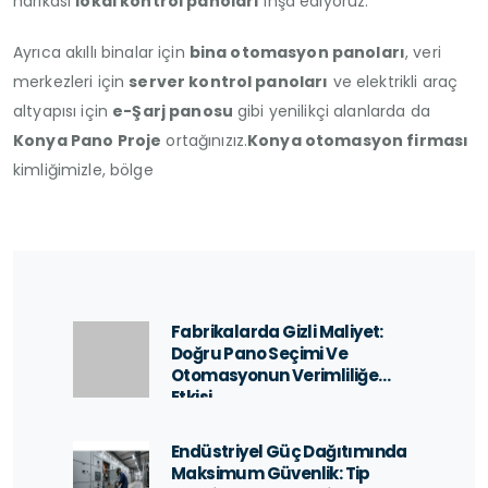
harikası
lokal kontrol panoları
inşa ediyoruz.
Ayrıca akıllı binalar için
bina otomasyon panoları
, veri
merkezleri için
server kontrol panoları
ve elektrikli araç
altyapısı için
e-Şarj panosu
gibi yenilikçi alanlarda da
Konya Pano Proje
ortağınızız.
Konya otomasyon firması
kimliğimizle, bölge
Fabrikalarda Gizli Maliyet:
Doğru Pano Seçimi Ve
Otomasyonun Verimliliğe
Etkisi
Endüstriyel Güç Dağıtımında
Maksimum Güvenlik: Tip