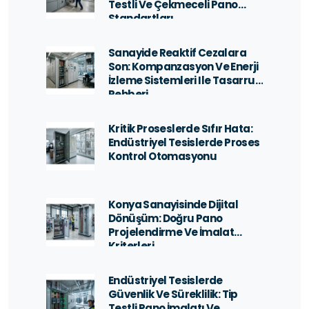
Testli Ve Çekmeceli Pano
Standartları
Sanayide Reaktif Cezalara
Son: Kompanzasyon Ve Enerji
İzleme Sistemleri Ile Tasarruf
Rehberi
Kritik Proseslerde Sıfır Hata:
Endüstriyel Tesislerde Proses
Kontrol Otomasyonu
Konya Sanayisinde Dijital
Dönüşüm: Doğru Pano
Projelendirme Ve İmalat
Kriterleri
Endüstriyel Tesislerde
Güvenlik Ve Süreklilik: Tip
Testli Pano İmalatı Ve