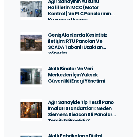
Ağır Sanayinin Yükünü
Hafifletin: MCC (Motor
Kontrol) Ve PLC Panolarının
Kusursuz Uyumu
Geniş Alanlarda Kesintisiz
İletişim: RTU Panoları Ve
SCADA Tabanlı Uzaktan
Yönetim
Akıllı Binalar Ve Veri
Merkezleri İçin Yüksek
Güvenlikli Enerji Yönetimi
Ağır Sanayide Tip Testli Pano
İmalatı Standartları: Neden
Siemens Sivacon S8 Panolar
Tercih Edilmelidir?
Akıllı Fabrikaların Dijital