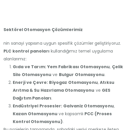
Sektörel Otomasyon Çözümlerimiz
nin sanayi yapısına uygun spesifik çözümler geliştiriyoruz.
PLC kontrol panoları
kullandığımız temel uygulama
alanlarımız:
Gıda ve Tarım:
Yem Fabrikası Otomasyonu
,
Çelik
Silo Otomasyonu
ve
Bulgur Otomasyonu
.
Enerji ve Çevre:
Biyogaz Otomasyonu
,
Atıksu
Arıtma & Su Hazırlama Otomasyonu
ve
GES
Dağıtım Panoları
.
Endüstriyel Prosesler:
Galvaniz Otomasyonu
,
Kazan Otomasyonu
ve kapsamlı
PCC (Proses
Kontrol Otomasyonu)
.
Bu projelerin tamamında, sahadaki veriyi merkeze ileten