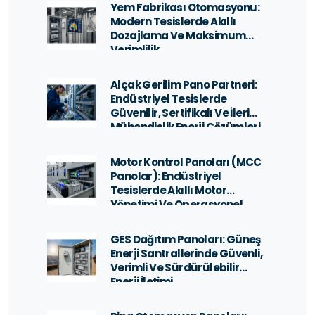
Yem Fabrikası Otomasyonu:
Modern Tesislerde Akıllı
Dozajlama Ve Maksimum
Verimlilik
Alçak Gerilim Pano Partneri:
Endüstriyel Tesislerde
Güvenilir, Sertifikalı Ve İleri
Mühendislik Enerji Çözümleri
Motor Kontrol Panoları (MCC
Panolar): Endüstriyel
Tesislerde Akıllı Motor
Yönetimi Ve Operasyonel
Güvenlik
GES Dağıtım Panoları: Güneş
Enerji Santrallerinde Güvenli,
Verimli Ve Sürdürülebilir
Enerji İletimi