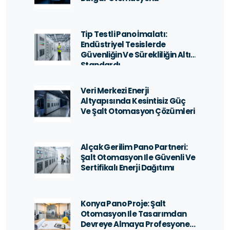
Tip Testli Pano İmalatı:
Endüstriyel Tesislerde
Güvenliğin Ve Sürekliliğin Altın
Standardı
Veri Merkezi Enerji
Altyapısında Kesintisiz Güç
Ve Şalt Otomasyon Çözümleri
Alçak Gerilim Pano Partneri:
Şalt Otomasyon Ile Güvenli Ve
Sertifikalı Enerji Dağıtımı
Konya Pano Proje: Şalt
Otomasyon Ile Tasarımdan
Devreye Almaya Profesyonel