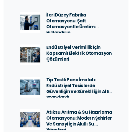
İleri Düzey Fabrika
Otomasyonu: Şalt
Otomasyon Ile Üretimi
Hızlandırın
Endüstriyel Verimlilik İçin
Kapsamlı Elektrik Otomasyon
Çözümleri
Tip Testli Pano İmalatı:
Endüstriyel Tesislerde
Güvenliğin Ve Sürekliliğin Altın
Standardı
Atıksu Arıtma & Su Hazırlama
Otomasyonu: Modern Şehirler
Ve Sanayi İçin Akıllı Su
Yönetimi