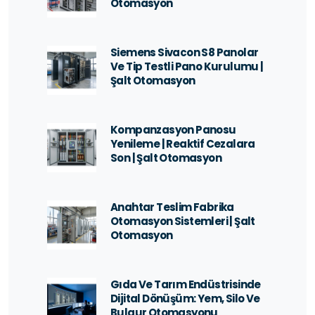
Otomasyon
Siemens Sivacon S8 Panolar
Ve Tip Testli Pano Kurulumu |
Şalt Otomasyon
Kompanzasyon Panosu
Yenileme | Reaktif Cezalara
Son | Şalt Otomasyon
Anahtar Teslim Fabrika
Otomasyon Sistemleri | Şalt
Otomasyon
Gıda Ve Tarım Endüstrisinde
Dijital Dönüşüm: Yem, Silo Ve
Bulgur Otomasyonu