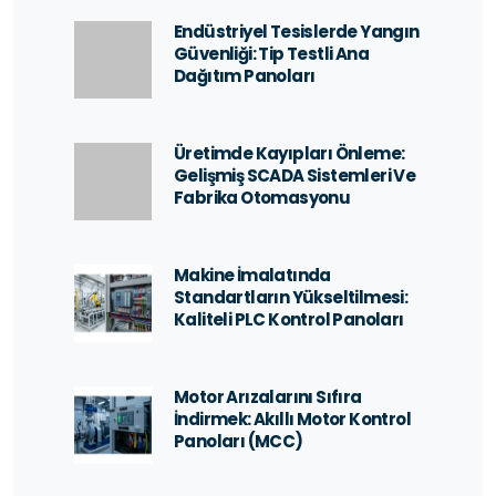
Endüstriyel Tesislerde Yangın
Güvenliği: Tip Testli Ana
Dağıtım Panoları
Üretimde Kayıpları Önleme:
Gelişmiş SCADA Sistemleri Ve
Fabrika Otomasyonu
Makine İmalatında
Standartların Yükseltilmesi:
Kaliteli PLC Kontrol Panoları
Motor Arızalarını Sıfıra
İndirmek: Akıllı Motor Kontrol
Panoları (MCC)