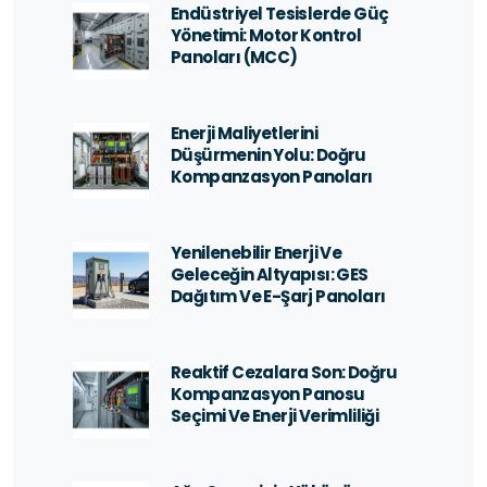
Endüstriyel Tesislerde Güç
Yönetimi: Motor Kontrol
Panoları (MCC)
Enerji Maliyetlerini
Düşürmenin Yolu: Doğru
Kompanzasyon Panoları
Yenilenebilir Enerji Ve
Geleceğin Altyapısı: GES
Dağıtım Ve E-Şarj Panoları
Reaktif Cezalara Son: Doğru
Kompanzasyon Panosu
Seçimi Ve Enerji Verimliliği