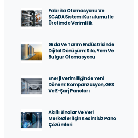
Fabrika Otomasyonu Ve
SCADA Sistemi Kurulumu Ile
Üretimde Verimlilik
Gıda Ve Tarım Endüstrisinde
Dijital Dönüşüm: Silo, Yem Ve
Bulgur Otomasyonu
Enerji Verimliliğinde Yeni
Dönem: Kompanzasyon, GES
Ve E-Şarj Panoları
Akıllı Binalar Ve Veri
Merkezleri İçin Kesintisiz Pano
Çözümleri