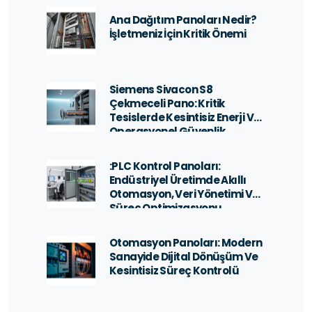
Ana Dağıtım Panoları Nedir?
İşletmeniz İçin Kritik Önemi
Siemens Sivacon S8
Çekmeceli Pano: Kritik
Tesislerde Kesintisiz Enerji Ve
Operasyonel Güvenlik
:PLC Kontrol Panoları:
Endüstriyel Üretimde Akıllı
Otomasyon, Veri Yönetimi Ve
Süreç Optimizasyonu
Otomasyon Panoları: Modern
Sanayide Dijital Dönüşüm Ve
Kesintisiz Süreç Kontrolü