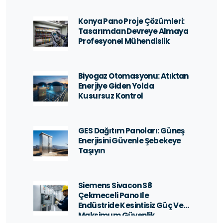
Konya Pano Proje Çözümleri:
Tasarımdan Devreye Almaya
Profesyonel Mühendislik
Biyogaz Otomasyonu: Atıktan
Enerjiye Giden Yolda
Kusursuz Kontrol
GES Dağıtım Panoları: Güneş
Enerjisini Güvenle Şebekeye
Taşıyın
Siemens Sivacon S8
Çekmeceli Pano Ile
Endüstride Kesintisiz Güç Ve
Maksimum Güvenlik