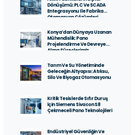
Dönüşümü: PLC Ve SCADA
Entegrasyonu Ile Fabrika
Otomasyon Çözümleri
Konya’dan Dünyaya Uzanan
Mühendislik: Pano
Projelendirme Ve Devreye
Alma Süreçlerimiz
Tarım Ve Su Yönetiminde
Geleceğin Altyapısı: Atıksu,
Silo Ve Biyogaz Otomasyonu
Kritik Tesislerde Sıfır Duruş
İçin Siemens Sivacon S8
Çekmeceli Pano Teknolojileri
Endüstriyel Güvenliğin Ve