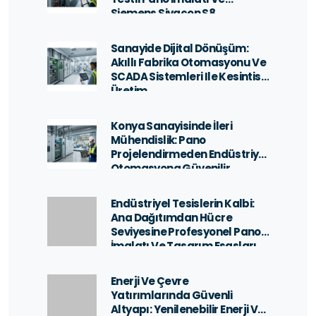
Siemens Sivacon S8
Teknolojisi
Sanayide Dijital Dönüşüm:
Akıllı Fabrika Otomasyonu Ve
SCADA Sistemleri Ile Kesintisiz
Üretim
Konya Sanayisinde İleri
Mühendislik: Pano
Projelendirmeden Endüstriyel
Otomasyona Güvenilir
Çözümler
Endüstriyel Tesislerin Kalbi:
Ana Dağıtımdan Hücre
Seviyesine Profesyonel Pano
İmalatı Ve Tasarım Esasları
Enerji Ve Çevre
Yatırımlarında Güvenli
Altyapı: Yenilenebilir Enerji Ve