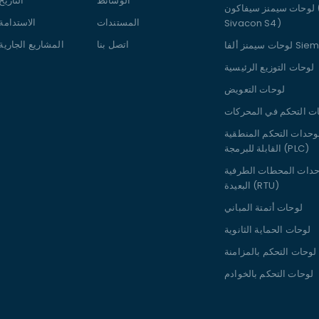
الوسائط
التاريخ
لوحات سيمنز سيفاكون (Siemens
المستندات
الاستدامة
Sivacon S4)
اتصل بنا
المشاريع الجارية
Siemens Al
لوحات التوزيع الرئيسية
لوحات التعويض
وحدات التحكم المنطقية
القابلة للبرمجة (PLC)
حدات المحطات الطرفية
البعيدة (RTU)
لوحات أتمتة المباني
لوحات الحماية الثانوية
لوحات التحكم بالمزامنة
لوحات التحكم بالخوادم