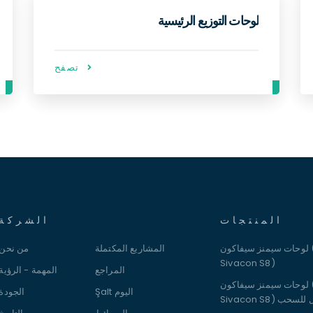
لوحات التعويض
تصفح
المنتجات
الشركة
لوحات سيمنز سيفاكون (Siemens
المشاريع المكتملة
من نحن
Sivacon S8)
المراجع
المهمة - الرؤية
لوحات سيمنز سيفاكون (Siemens
Şalt اليوم
الجودة
 القابل للسحب