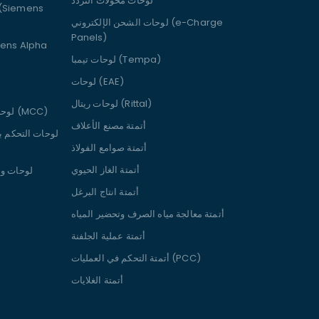
لوحات محولات التردد
لوحات الشحن الإلكتروني (e-Charge
Panels)
لوحات سيمنز ألفا pha
لوحات تيمبا (Tempa)
لوحات (EAE)
لوحات ريتال (Rittal)
لوحات التحكم في المحركات (MCC)
أتمتة مصنع الأعلاف
لوحات التحكم ب
أتمتة صوامع الفولاذ
أتمتة الغاز الحيوي
لوحات و
أتمتة انتاج البرغل
أتمتة معالجة مياه الصرف وتحضير المياه
أتمتة عملية الجلفنة
أتمتة التحكم في العمليات (PCC)
أتمتة الغلايات