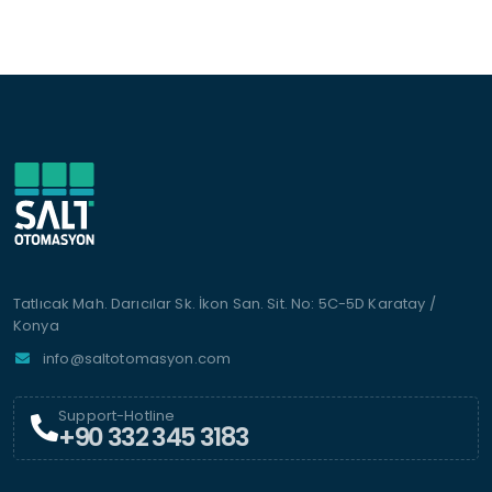
Tatlıcak Mah. Darıcılar Sk. İkon San. Sit. No: 5C-5D Karatay /
Konya
info@saltotomasyon.com
Support-Hotline
+90 332 345 3183